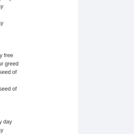
ay
ay
y free
ur greed
 seed of
 seed of
y day
ay