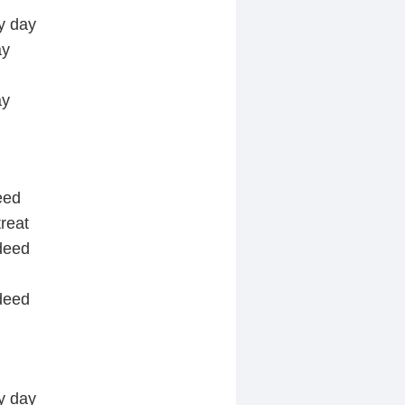
y day
ay
ay
eed
treat
deed
deed
y day