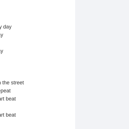
y day
ay
ay
the street
epeat
rt beat
rt beat