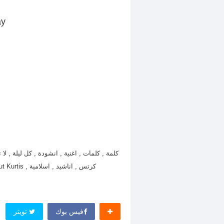
ay
كرتس , اناشيد , اسلامية , lyrics , words , song ,Every Night , Never Forget , Mesut Kurtis
فيس بوك
تويتر