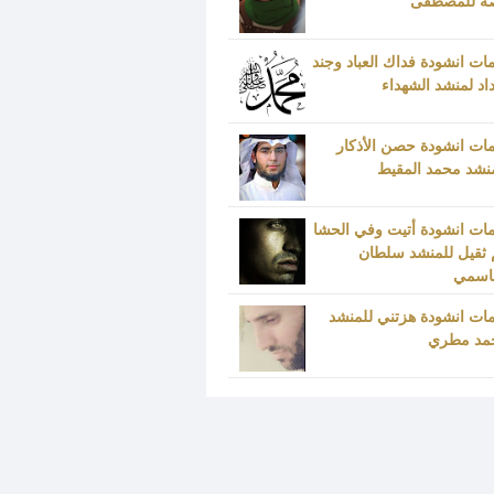
ة للمصطفى
ات انشودة فداك العباد وجند
د لمنشد الشهداء
ات انشودة حصن الأذكار
نشد محمد المقيط
ات انشودة أتيت وفي الحشا
 ثقيل للمنشد سلطان
قاسمي
ات انشودة هزتني للمنشد
مد مطري