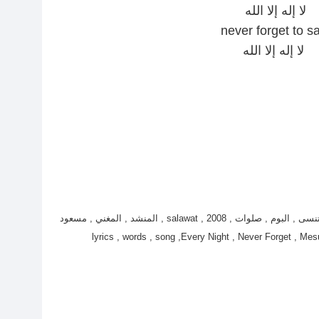
لا إله إلا الله
never forget to s
لا إله إلا الله
كلمة , كلمات , اغنية , انشودة , كل ليلة , لا تنسى , البوم , صلوات , salawat , 2008 , المنشد , المغني , مسعود