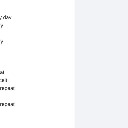
y day
ay
ay
at
ceit
 repeat
 repeat