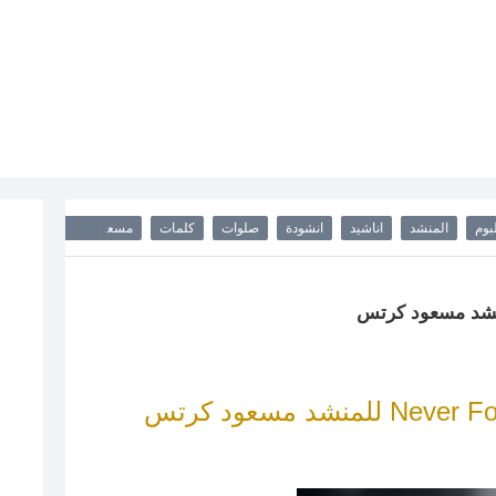
بوم
المنشد
اناشيد
انشودة
صلوات
كلمات
مسعود كرتس
song