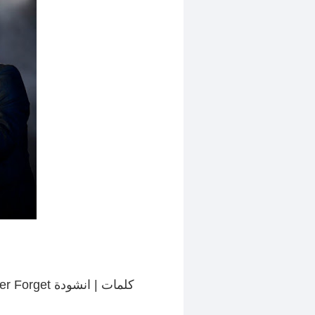
كلمات | انشودة Never Forget | ألبوم صلوات | المنشد مسعود كرتس