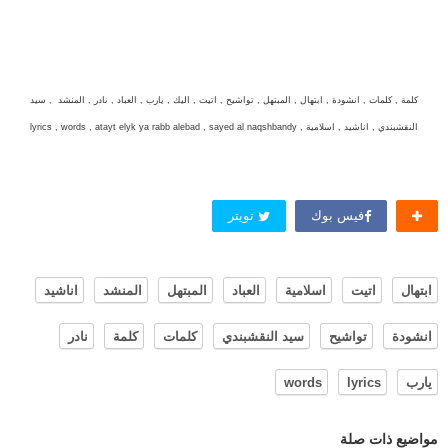
كلمة , كلمات , انشودة , ابتهال , المبتهل , تواشيح , اتيت , اليك , يارب , العباد , نادر , المنشد , سيد
النقشبندي , اناشيد , اسلامية , lyrics , words , atayt elyk ya rabb alebad , sayed al naqshbandy
فيس بوك
تويتر
ابتهال
اتيت
اسلامية
العباد
المبتهل
المنشد
اناشيد
انشودة
تواشيح
سيد النقشبندي
كلمات
كلمة
نادر
يارب
lyrics
words
مواضيع ذات صلة