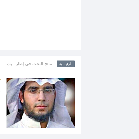
نتائج البحث في إطار : بك
الرئيسية
ك
ك
ا