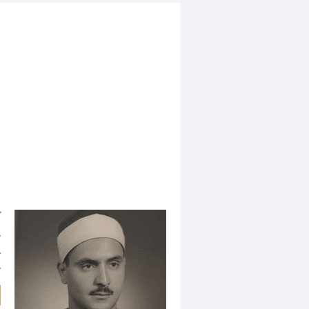
ك
ي
ك
ك