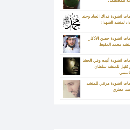
ة للمصطفى
ات انشودة فداك العباد وجند
د لمنشد الشهداء
ات انشودة حصن الأذكار
نشد محمد المقيط
ات انشودة أتيت وفي الحشا
 ثقيل للمنشد سلطان
قاسمي
ات انشودة هزتني للمنشد
مد مطري