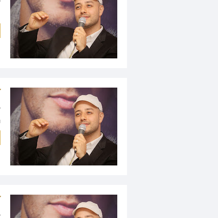
m
ك
.
ك