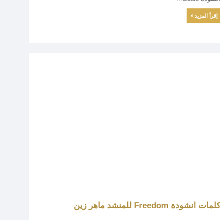
إقرأ المزيد
لمات انشودة Freedom للمنشد ماهر زين