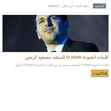
نتائج البحث في إطار : salawat
الرئيسية
كلمات انشودة O Allah للمنشد مسعود كرتس
كلمات انشودة O Allah للمنشد مسعود كرتس كلمات | انشودة O Allah | ألبوم...
إقرأ المزيد